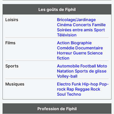
Les goûts de Fiphil
Loisirs
Bricolage/Jardinage
Cinéma
Concerts
Famille
Soirées entre amis
Sport
Télévision
Films
Action
Biographie
Comédie
Documentaire
Horreur
Guerre
Science
fiction
Sports
Automobile
Football
Moto
Natation
Sports de glisse
Volley-ball
Musiques
Electro
Funk
Hip-hop
Pop-
rock
Rap
Reggae
Rock
Soul
Techno
Profession de Fiphil