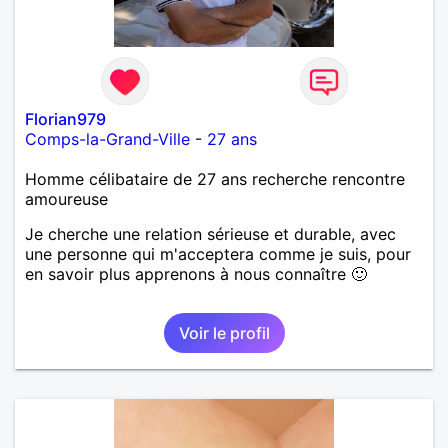
Néanmoins, je suis un tout petit peu maniaque ainsi
qu’impatient. J’essaye de faire des efforts. Rien de
bien dramatique ! Du moins je le pense……Je suis un
homme facile à vivre. À vous si vous le souhaitez,
d’apprendre à me connaître davantage. J’en serai
ravi….A très bientôt je l’espère.
Florian979
Comps-la-Grand-Ville
-
27 ans
Homme célibataire de 27 ans recherche rencontre
amoureuse
Je cherche une relation sérieuse et durable, avec
une personne qui m'acceptera comme je suis, pour
en savoir plus apprenons à nous connaître 🙂
Voir le profil