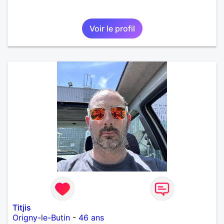
Voir le profil
Titjis
Origny-le-Butin
-
46 ans