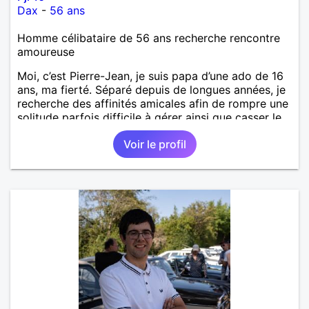
Dax
-
56 ans
Homme célibataire de 56 ans recherche rencontre
amoureuse
Moi, c’est Pierre-Jean, je suis papa d’une ado de 16
ans, ma fierté. Séparé depuis de longues années, je
recherche des affinités amicales afin de rompre une
solitude parfois difficile à gérer ainsi que casser le
vague à l’âme. L’amitié reste extrêmement
Voir le profil
importante à mes yeux mais peut se décliner en des
sentiments plus puissants. « Le temps fera son
œuvre » disait Arthur Schopenhauer, philosophe
allemand que j’adore. J’aime discuter sans pour
autant être trop locace. Je suis bourré de qualités
avec très peu de défauts. Je suis altruiste,
bienveillant, empathique, attentionné, honnête,
respectueux, doux de caractère et compréhensif : je
laisse « glisser » beaucoup de choses. Mais ne vous
m’éprenez pas Mesdames, si une personne que
j’aime me trahit une fois, il n’y aura pas de seconde
chance et je l’effacerai à « vitam eternam ».