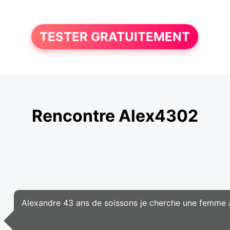
TESTER GRATUITEMENT
Rencontre Alex4302
Alexandre 43 ans de soissons je cherche une femme av