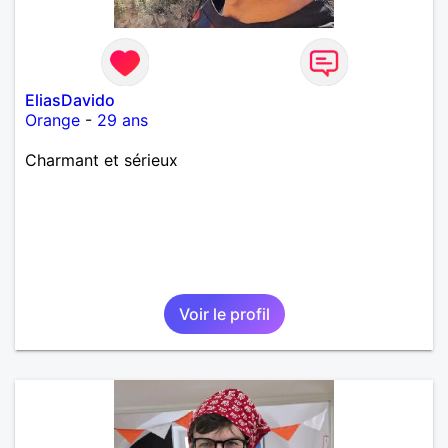
EliasDavido
Orange
-
29 ans
Charmant et sérieux
Voir le profil