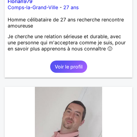
Florian979
Comps-la-Grand-Ville
-
27 ans
Homme célibataire de 27 ans recherche rencontre
amoureuse
Je cherche une relation sérieuse et durable, avec
une personne qui m'acceptera comme je suis, pour
en savoir plus apprenons à nous connaître 🙂
Voir le profil