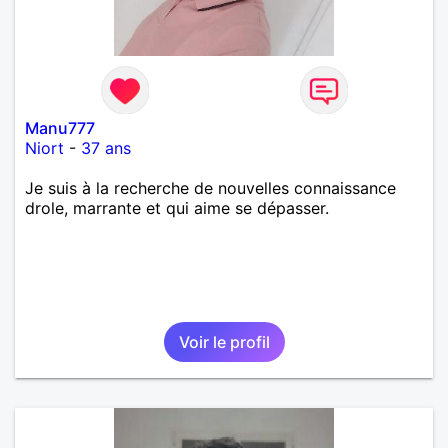
Manu777
Niort
-
37 ans
Je suis à la recherche de nouvelles connaissance
drole, marrante et qui aime se dépasser.
Voir le profil