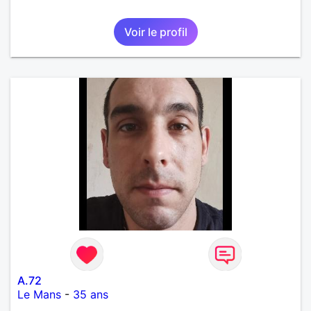
Voir le profil
A.72
Le Mans
-
35 ans