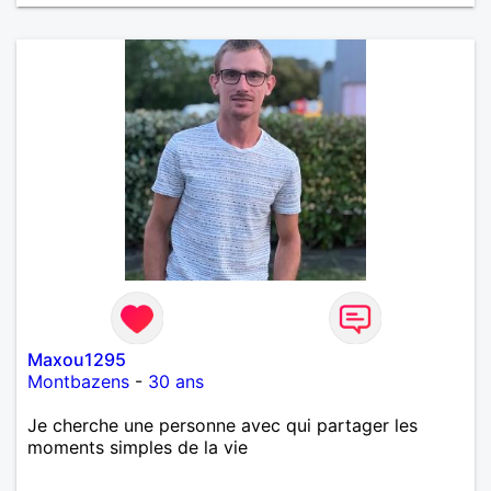
expériences, construire une relation sérieuse basée
sur la confiance, le respect et la complicité. Si tu
apprécies les conversations sincères, les fous rires
et les personnes qui savent ce qu'elles veulent,
n'hésite pas à venir discuter. Au plaisir de faire
connaissance !
Maxou1295
Montbazens
-
30 ans
Je cherche une personne avec qui partager les
moments simples de la vie