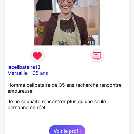
lecelibataire13
Marseille
-
35 ans
Homme célibataire de 35 ans recherche rencontre
amoureuse
Je ne souhaite rencontrer plus qu'une seule
personne en réel.
Voir le profil