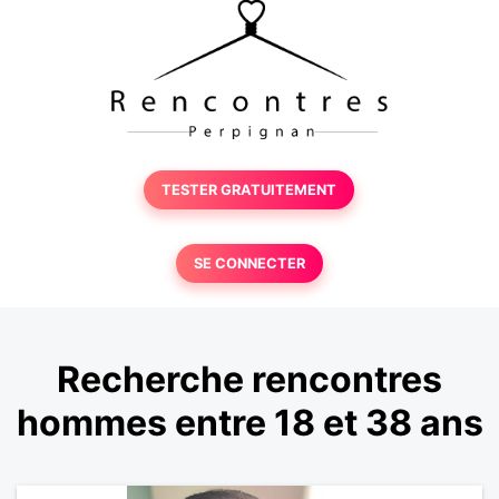
TESTER GRATUITEMENT
SE CONNECTER
Recherche rencontres
hommes entre 18 et 38 ans