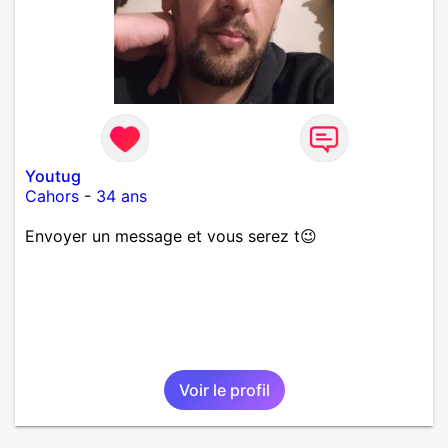
Youtug
Cahors
-
34 ans
Envoyer un message et vous serez t😉
Voir le profil