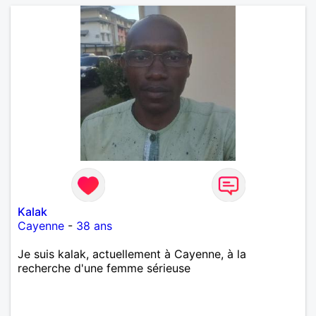
Kalak
Cayenne
-
38 ans
Je suis kalak, actuellement à Cayenne, à la
recherche d'une femme sérieuse