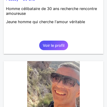
Homme célibataire de 30 ans recherche rencontre
amoureuse
Jeune homme qui cherche l'amour véritable
Voir le profil