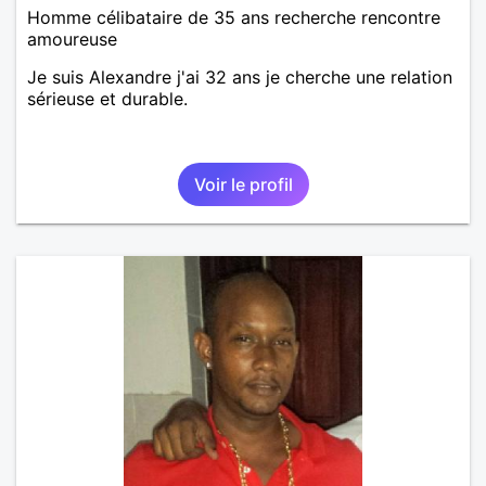
Homme célibataire de 35 ans recherche rencontre
amoureuse
Je suis Alexandre j'ai 32 ans je cherche une relation
sérieuse et durable.
Voir le profil