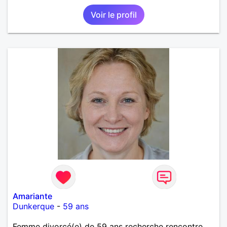
Voir le profil
Amariante
Dunkerque
-
59 ans
Femme divorcé(e) de 59 ans recherche rencontre