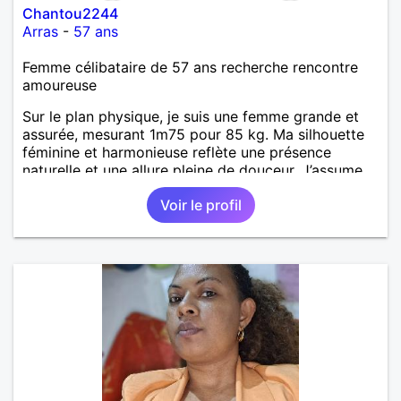
Chantou2244
Arras
-
57 ans
Femme célibataire de 57 ans recherche rencontre
amoureuse
Sur le plan physique, je suis une femme grande et
assurée, mesurant 1m75 pour 85 kg. Ma silhouette
féminine et harmonieuse reflète une présence
naturelle et une allure pleine de douceur. J’assume
mes formes avec confiance, et je prends soin de
Voir le profil
moi avec simplicité et élégance. Mon apparence,
tout comme ma personnalité, exprime une femme
authentique, mature et bien dans sa peau.